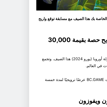
 الخاصة بك هذا الصيف مع مسابقة توقع واربح
استخدم معرفتك في Euro 2024 واربح حصة بقيمة 30,000
ستركز أعين غالبية مشجعي كرة القدم حول العالم على بطولة أوروبا (يورو 2024) هذا الصيف. وتجمع
ت في العالم.
ولإضفاء مزيد من الإثارة على مهرجان كرة القدم هذا، أطلقت BC.GAME عرضًا ترويجيًا لمدة خمسة