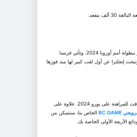
3 ألف مقعد.
معظم الكتب الرياضية حاليًا تعتبر إنجلترا هي المرشحة للفوز ببطولة أمم أوروبا 2024. وتأتي فرنسا
 وتبحث إنجلترا عن أول لقب كبير لها منذ فوزها
مع فرصة الفوز بحصة قدرها 30 ألف دولار، الآن هو أفضل وقت للمراهنة على يورو 2024. علاوة على
جي BC.GAME
الخاص بنا، ستتمكن من
ائع الأربعة الأولى الخاصة بك.