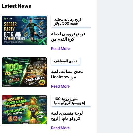
Latest News
اربح رهانات مجانية
بقيمة 500 دولار
عرض ترويجي لحفلة
كرة القدم من
BC.GAME | راهن
Read More
واربح حتى 500 دولار
أمريكي في رهانات
مجانية
تحدي المضاعف
تحدي مضاعف لعبة
Hacksaw من
BC.GAME | اربح 100
Read More
لفة مجانية وجوائز نقدية
100 مليون روبية
إندونيسية كروكو مانيا
لوحة متصدري لعبة
كروكو مانيا | اربح
حصتك من أكثر من
Read More
100,000,000 روبية