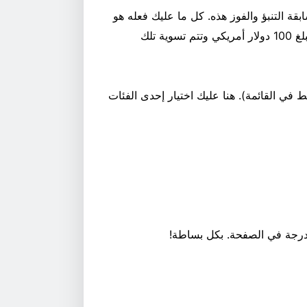
ة التنبؤ والفوز هذه. كل ما عليك فعله هو
المراهنة على BC.GAME Sportsbook. بمجرد أن تراهن بمبلغ 100 دولار أمريكي وتتم تسوية تلك
 في القائمة). هنا عليك اختيار إحدى الفئات
لمدرجة في الصفحة. بكل بساطة!