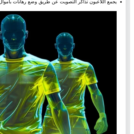
يجمع اللاعبون تذاكر التصويت عن طريق وضع رهانات بأموال حقيقية في book