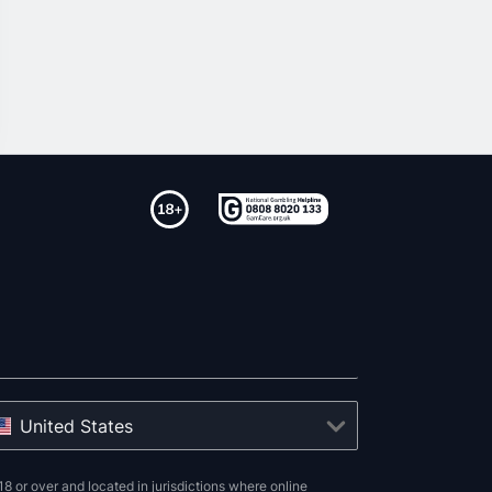
United States
8 or over and located in jurisdictions where online