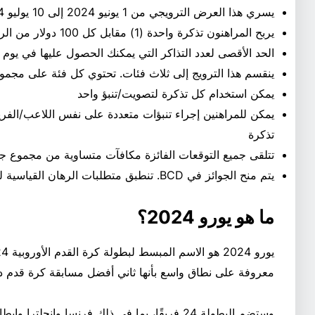
يسري هذا العرض الترويجي من 1 يونيو 2024 إلى 10 يوليو 2024
يربح المراهنون تذكرة واحدة (1) مقابل كل 100 دولار من الرهانات المستقرة
الحد الأقصى لعدد التذاكر التي يمكنك الحصول عليها في يوم 
ينقسم هذا الترويج إلى ثلاث فئات. تحتوي كل فئة على مجموع جوائز ق
يمكن استخدام كل تذكرة لتصويت/تنبؤ واحد
يمكن للمراهنين إجراء تنبؤات متعددة على نفس اللاعب/الفري
تذكرة
تتلقى جميع التوقعات الفائزة مكافآت متساوية من مجموع جوا
يتم منح الجوائز في BCD. تنطبق متطلبات الرهان القياسية لـ BC.GAME
ما هو يورو 2024؟
معروفة على نطاق واسع بأنها ثاني أفضل مسابقة كرة قدم دول
وستضم البطولة 24 فريقًا، بما في ذلك فرنسا وإنجل