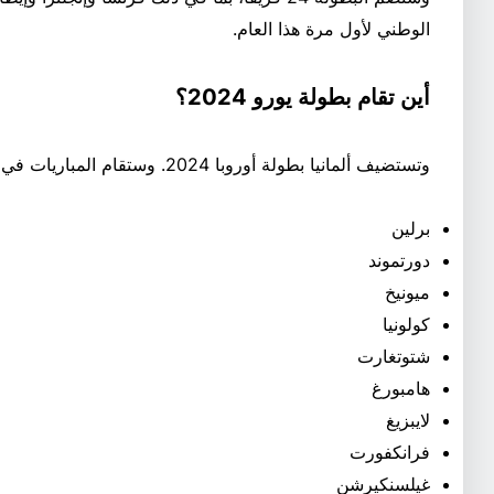
الوطني لأول مرة هذا العام.
أين تقام بطولة يورو 2024؟
وتستضيف ألمانيا بطولة أوروبا 2024. وستقام المباريات في المدن العشر التالية:
برلين
دورتموند
ميونيخ
كولونيا
شتوتغارت
هامبورغ
لايبزيغ
فرانكفورت
غيلسنكيرشن