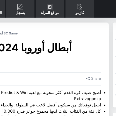
كازينو
مواقع المرآة
يسجل
ال
أبطال أوروبا 2024 يتنبأون ويفوزون في BC Game
Share
8
أصبح صيف كرة القدم أكثر 
Extravaganza
اجعل توقعاتك من سيكون أفضل لاعب في البطولة، والحذاء ال
كل فئة من الفئات الثلاث لديها مجموع جوائز قدره 10،000 دولار